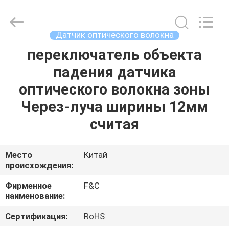
промышленной
автоматизации
поставщик.
Copyright
©
Датчик оптического волокна
2019
-
2025
переключатель объекта
ДОМ
F&C
Sensing
падения датчика
Technology
(Hunan)
Co.,Ltd.
ПРОДУКТЫ
оптического волокна зоны
All
Rights
Reserved.
Через-луча ширины 12мм
О
считая
НАС
Место
Китай
происхождения:
ПУТЕШЕСТВИЕ
ФАБРИКИ
Фирменное
F&C
наименование:
ПРОВЕРКА
Сертификация:
RoHS