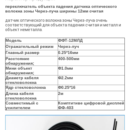
переключатель объекта падения датчика оптического
волокна зоны Через-луча ширины 12мм считая
датчик оптического волокна зоны Через-луча очень
соответствующий для объекта падения считая и металл и
объект неметалла.
Модель
ФФТ-12МЛД
Отражательный режим
Через-луч
Главный размер
0.25*16мм
Расстояние
400-500мм
обнаружения;
Мини объект
Φ1.0мм
обнаружения;
Диаметр кабеля
Φ2.2мм
стекловолокна
Ядр стекловолокна
Φ0.25*16
Длина кабеля
2м
стекловолокна
Совместимый с
Комптитиве цифровой дисплей
усилителем
ФФ-403