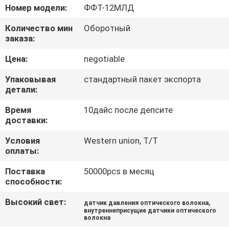
КАЧЕСТВА
Номер модели:
ФФТ-12МЛД
Количество мин
Оборотный
СВЯЖИТЕСЬ
заказа:
МЫ
Цена:
negotiable
Упаковывая
стандартный пакет экспорта
НОВОСТИ
детали:
Время
10дайс после депсите
СПРОСИТЕ
доставки:
ЦИТАТУ
Условия
Western union, T/T
оплаты:
КАРТА
Поставка
50000pcs в месяц
способности:
САЙТА
Высокий свет:
,
датчик давления оптического волокна
внутреннеприсущие датчики оптического
волокна
PRIVACY