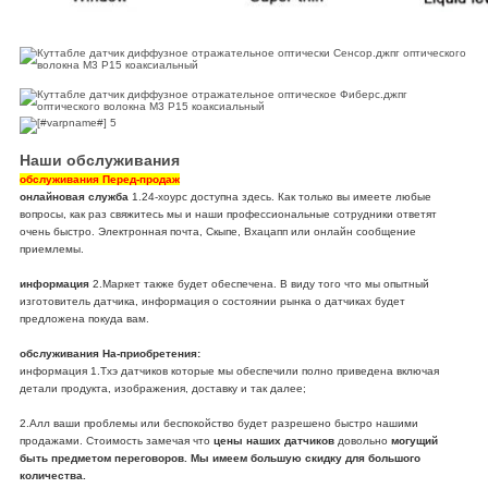
Наши обслуживания
обслуживания Перед-продаж
онлайновая служба
1.24-хоурс доступна здесь. Как только вы имеете любые
вопросы, как раз свяжитесь мы и наши профессиональные сотрудники ответят
очень быстро. Электронная почта, Скыпе, Вхацапп или онлайн сообщение
приемлемы.
информация
2.Маркет также будет обеспечена. В виду того что мы опытный
изготовитель датчика, информация о состоянии рынка о датчиках будет
предложена покуда вам.
обслуживания На-приобретения:
информация 1.Тхэ датчиков которые мы обеспечили полно приведена включая
детали продукта, изображения, доставку и так далее;
2.Алл ваши проблемы или беспокойство будет разрешено быстро нашими
продажами. Стоимость замечая что
цены наших датчиков
довольно
могущий
быть предметом переговоров. Мы имеем большую скидку для большого
количества.