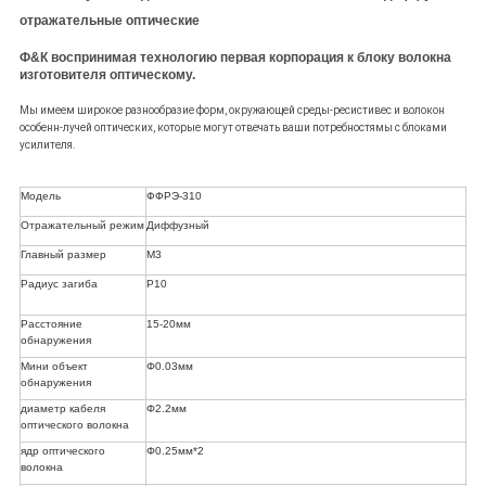
отражательные оптические
Ф&К воспринимая технологию первая корпорация к блоку волокна
изготовителя оптическому.
Мы имеем широкое разнообразие форм, окружающей среды-ресистивес и волокон
особенн-лучей оптических, которые могут отвечать ваши потребностямы с блоками
усилителя.
Модель
ФФРЭ-310
Отражательный режим
Диффузный
Главный размер
М3
Радиус загиба
Р10
Расстояние
15-20мм
обнаружения
Мини объект
Φ0.03мм
обнаружения
диаметр кабеля
Φ2.2мм
оптического волокна
ядр оптического
Φ0.25мм*2
волокна