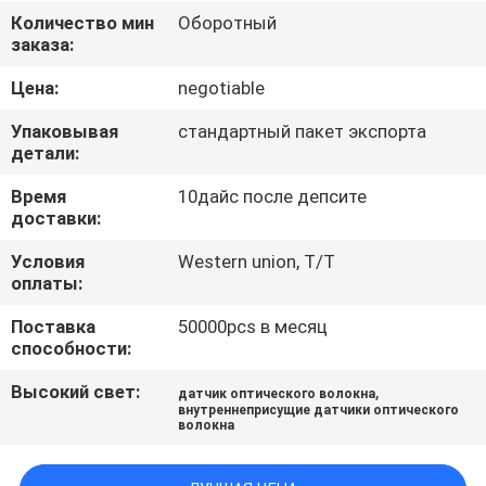
КАЧЕСТВА
Количество мин
Оборотный
заказа:
СВЯЖИТЕСЬ
Цена:
negotiable
МЫ
Упаковывая
стандартный пакет экспорта
детали:
СПРОСИТЕ
Время
10дайс после депсите
доставки:
ЦИТАТУ
Условия
Western union, T/T
оплаты:
НОВОСТИ
Поставка
50000pcs в месяц
способности:
Высокий свет:
,
датчик оптического волокна
внутреннеприсущие датчики оптического
волокна