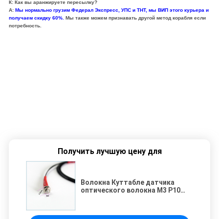
К: Как вы аранжируете пересылку?
А:
Мы нормально грузим Федерал Экспресс, УПС и ТНТ, мы ВИП этого курьера и
получаем скидку 60%.
Мы также можем признавать другой метод корабля если
потребность.
Изготовитель датчика оптического волокна М3 оптовых продаж Куттабле
диффузный коаксиальный
Изготовитель датчика оптического волокна М3 оптовых продаж Куттабле
диффузный коаксиальный
Изготовитель датчика оптического волокна М3 оптовых продаж Куттабле
диффузный коаксиальный
Получить лучшую цену для
Волокна Куттабле датчика
оптического волокна М3 Р10
диффузные отражательные
оптические