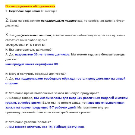
Послепродажные обслуживания
1.
Периодис гарантии
18 месяцев.
2.
Если мы отправляем
неправильным парцто
вас, то свободная замена будет
доступна.
3.
Как для
установки частей
, если вы имеете любые вопросы, то не смутитесь
связаться мы в любое время.
вопросы и ответы
К: Вы изготовитель датчиков?
А: Да;
над опытом 30 лет в поле датчиков.
Мы можем сделать больше выгоды
для вас.
наш продукт имеет сертификат КЭ.
К: Могу я получить образцы для теста?
А: Да,
мы поддерживаем свободные образцы теста и цену доставки на вашей
стороне.
К: Что ваше время выполнения заказа на новую продукцию?
А: Вообще говоря,
мы имеем запасы для вида 110 различных моделей и можем
грузить в любое время
. Если мы не имеем запас, то
наше время выполнения
заказа на новую продукцию 5-7 рабочих дней.
Мы вытянем внутри
производственный план если ваше требование срочно.
К: Что ваше условие оплаты?
А:
Вы можете оплатить нас Т/Т, ПайПал, Вестунион.