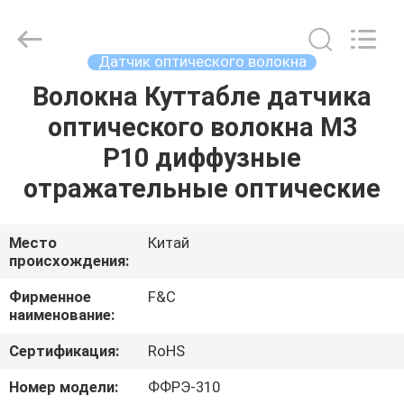
промышленной
автоматизации
поставщик.
Copyright
©
Датчик оптического волокна
2019
-
2025
Волокна Куттабле датчика
ДОМ
industrial-
automationsensors.com.
оптического волокна М3
All
Rights
Reserved.
ПРОДУКТЫ
Р10 диффузные
отражательные оптические
О
НАС
Место
Китай
происхождения:
ПУТЕШЕСТВИЕ
Фирменное
F&C
наименование:
ФАБРИКИ
Сертификация:
RoHS
ПРОВЕРКА
Номер модели:
ФФРЭ-310